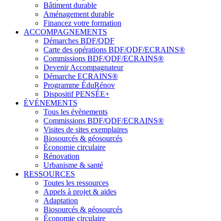
Bâtiment durable
Aménagement durable
Financez votre formation
ACCOMPAGNEMENTS
Démarches BDF/QDF
Carte des opérations BDF/QDF/ECRAINS®
Commissions BDF/QDF/ECRAINS®
Devenir Accompagnateur
Démarche ECRAINS®
Programme ÉduRénov
Dispositif PENSÉE+
ÉVÉNEMENTS
Tous les évènements
Commissions BDF/QDF/ECRAINS®
Visites de sites exemplaires
Biosourcés & géosourcés
Économie circulaire
Rénovation
Urbanisme & santé
RESSOURCES
Toutes les ressources
Appels à projet & aides
Adaptation
Biosourcés & géosourcés
Économie circulaire