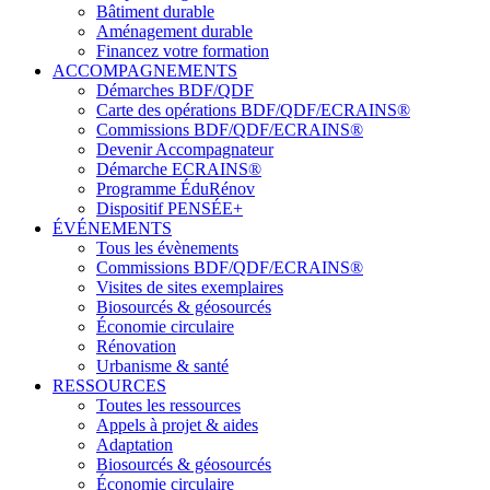
Bâtiment durable
Aménagement durable
Financez votre formation
ACCOMPAGNEMENTS
Démarches BDF/QDF
Carte des opérations BDF/QDF/ECRAINS®
Commissions BDF/QDF/ECRAINS®
Devenir Accompagnateur
Démarche ECRAINS®
Programme ÉduRénov
Dispositif PENSÉE+
ÉVÉNEMENTS
Tous les évènements
Commissions BDF/QDF/ECRAINS®
Visites de sites exemplaires
Biosourcés & géosourcés
Économie circulaire
Rénovation
Urbanisme & santé
RESSOURCES
Toutes les ressources
Appels à projet & aides
Adaptation
Biosourcés & géosourcés
Économie circulaire