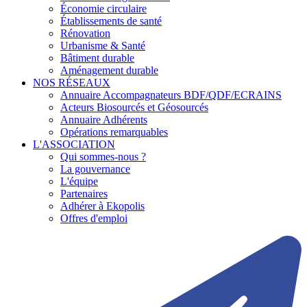
Économie circulaire
Établissements de santé
Rénovation
Urbanisme & Santé
Bâtiment durable
Aménagement durable
NOS RÉSEAUX
Annuaire Accompagnateurs BDF/QDF/ECRAINS
Acteurs Biosourcés et Géosourcés
Annuaire Adhérents
Opérations remarquables
L'ASSOCIATION
Qui sommes-nous ?
La gouvernance
L'équipe
Partenaires
Adhérer à Ekopolis
Offres d'emploi