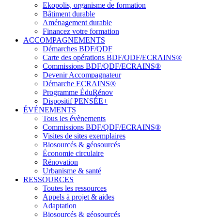
Ekopolis, organisme de formation
Bâtiment durable
Aménagement durable
Financez votre formation
ACCOMPAGNEMENTS
Démarches BDF/QDF
Carte des opérations BDF/QDF/ECRAINS®
Commissions BDF/QDF/ECRAINS®
Devenir Accompagnateur
Démarche ECRAINS®
Programme ÉduRénov
Dispositif PENSÉE+
ÉVÉNEMENTS
Tous les évènements
Commissions BDF/QDF/ECRAINS®
Visites de sites exemplaires
Biosourcés & géosourcés
Économie circulaire
Rénovation
Urbanisme & santé
RESSOURCES
Toutes les ressources
Appels à projet & aides
Adaptation
Biosourcés & géosourcés