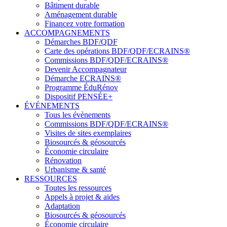
Bâtiment durable
Aménagement durable
Financez votre formation
ACCOMPAGNEMENTS
Démarches BDF/QDF
Carte des opérations BDF/QDF/ECRAINS®
Commissions BDF/QDF/ECRAINS®
Devenir Accompagnateur
Démarche ECRAINS®
Programme ÉduRénov
Dispositif PENSÉE+
ÉVÉNEMENTS
Tous les évènements
Commissions BDF/QDF/ECRAINS®
Visites de sites exemplaires
Biosourcés & géosourcés
Économie circulaire
Rénovation
Urbanisme & santé
RESSOURCES
Toutes les ressources
Appels à projet & aides
Adaptation
Biosourcés & géosourcés
Économie circulaire