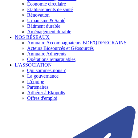
Économie circulaire
Établissements de santé
Rénovation
Urbanisme & Santé
Bâtiment durable
Aménagement durable
NOS RÉSEAUX
Annuaire Accompagnateurs BDF/QDF/ECRAINS
Acteurs Biosourcés et Géosourcés
Annuaire Adhérents
Opérations remarquables
L'ASSOCIATION
Qui sommes-nous ?
La gouvernance
L'équipe
Partenaires
Adhérer à Ekopolis
Offres d'emploi