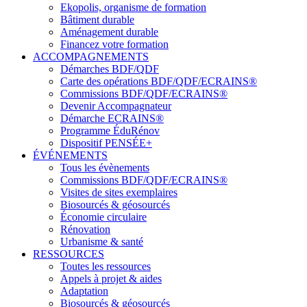
Ekopolis, organisme de formation
Bâtiment durable
Aménagement durable
Financez votre formation
ACCOMPAGNEMENTS
Démarches BDF/QDF
Carte des opérations BDF/QDF/ECRAINS®
Commissions BDF/QDF/ECRAINS®
Devenir Accompagnateur
Démarche ECRAINS®
Programme ÉduRénov
Dispositif PENSÉE+
ÉVÉNEMENTS
Tous les évènements
Commissions BDF/QDF/ECRAINS®
Visites de sites exemplaires
Biosourcés & géosourcés
Économie circulaire
Rénovation
Urbanisme & santé
RESSOURCES
Toutes les ressources
Appels à projet & aides
Adaptation
Biosourcés & géosourcés