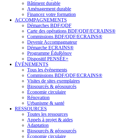
Bâtiment durable
Aménagement durable
Financez votre formation
ACCOMPAGNEMENTS
Démarches BDF/QDF
Carte des opérations BDF/QDF/ECRAINS®
Commissions BDF/QDF/ECRAINS®
Devenir Accompagnateur
Démarche ECRAINS®
Programme ÉduRénov
Dispositif PENSÉE+
ÉVÉNEMENTS
Tous les évènements
Commissions BDF/QDF/ECRAINS®
Visites de sites exemplaires
Biosourcés & géosourcés
Économie circulaire
Rénovation
Urbanisme & santé
RESSOURCES
Toutes les ressources
Appels à projet & aides
Adaptation
Biosourcés & géosourcés
Économie circulaire