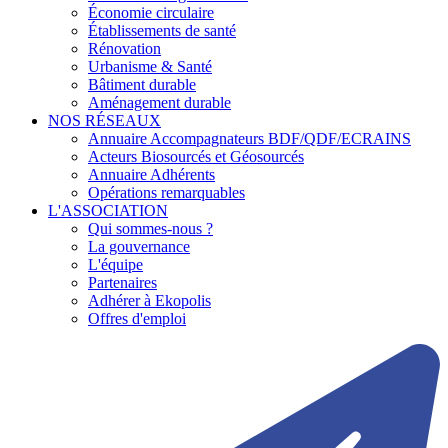
Économie circulaire
Établissements de santé
Rénovation
Urbanisme & Santé
Bâtiment durable
Aménagement durable
NOS RÉSEAUX
Annuaire Accompagnateurs BDF/QDF/ECRAINS
Acteurs Biosourcés et Géosourcés
Annuaire Adhérents
Opérations remarquables
L'ASSOCIATION
Qui sommes-nous ?
La gouvernance
L'équipe
Partenaires
Adhérer à Ekopolis
Offres d'emploi