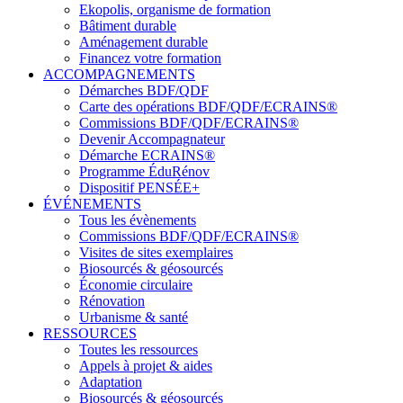
Ekopolis, organisme de formation
Bâtiment durable
Aménagement durable
Financez votre formation
ACCOMPAGNEMENTS
Démarches BDF/QDF
Carte des opérations BDF/QDF/ECRAINS®
Commissions BDF/QDF/ECRAINS®
Devenir Accompagnateur
Démarche ECRAINS®
Programme ÉduRénov
Dispositif PENSÉE+
ÉVÉNEMENTS
Tous les évènements
Commissions BDF/QDF/ECRAINS®
Visites de sites exemplaires
Biosourcés & géosourcés
Économie circulaire
Rénovation
Urbanisme & santé
RESSOURCES
Toutes les ressources
Appels à projet & aides
Adaptation
Biosourcés & géosourcés