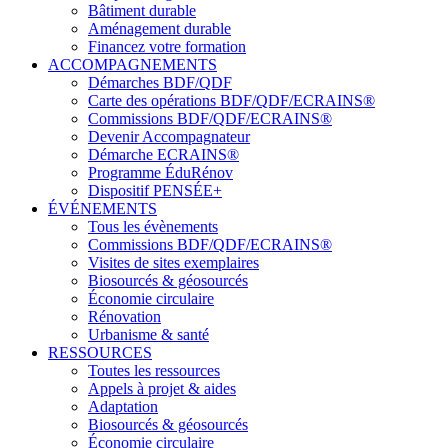
Bâtiment durable
Aménagement durable
Financez votre formation
ACCOMPAGNEMENTS
Démarches BDF/QDF
Carte des opérations BDF/QDF/ECRAINS®
Commissions BDF/QDF/ECRAINS®
Devenir Accompagnateur
Démarche ECRAINS®
Programme ÉduRénov
Dispositif PENSÉE+
ÉVÉNEMENTS
Tous les évènements
Commissions BDF/QDF/ECRAINS®
Visites de sites exemplaires
Biosourcés & géosourcés
Économie circulaire
Rénovation
Urbanisme & santé
RESSOURCES
Toutes les ressources
Appels à projet & aides
Adaptation
Biosourcés & géosourcés
Économie circulaire