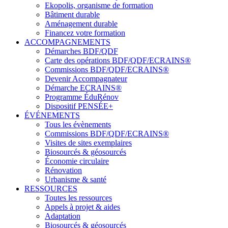
Ekopolis, organisme de formation
Bâtiment durable
Aménagement durable
Financez votre formation
ACCOMPAGNEMENTS
Démarches BDF/QDF
Carte des opérations BDF/QDF/ECRAINS®
Commissions BDF/QDF/ECRAINS®
Devenir Accompagnateur
Démarche ECRAINS®
Programme ÉduRénov
Dispositif PENSÉE+
ÉVÉNEMENTS
Tous les évènements
Commissions BDF/QDF/ECRAINS®
Visites de sites exemplaires
Biosourcés & géosourcés
Économie circulaire
Rénovation
Urbanisme & santé
RESSOURCES
Toutes les ressources
Appels à projet & aides
Adaptation
Biosourcés & géosourcés