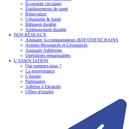
Économie circulaire
Établissements de santé
Rénovation
Urbanisme & Santé
Bâtiment durable
Aménagement durable
NOS RÉSEAUX
Annuaire Accompagnateurs BDF/QDF/ECRAINS
Acteurs Biosourcés et Géosourcés
Annuaire Adhérents
Opérations remarquables
L'ASSOCIATION
Qui sommes-nous ?
La gouvernance
L'équipe
Partenaires
Adhérer à Ekopolis
Offres d'emploi