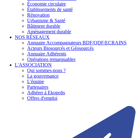
Économie circulaire
Établissements de santé
Rénovation
Urbanisme & Santé
Bâtiment durable
Aménagement durable
NOS RÉSEAUX
Annuaire Accompagnateurs BDF/QDF/ECRAINS
Acteurs Biosourcés et Géosourcés
Annuaire Adhérents
Opérations remarquables
L'ASSOCIATION
Qui sommes-nous ?
La gouvernance
L'équipe
Partenaires
Adhérer à Ekopolis
Offres d'emploi