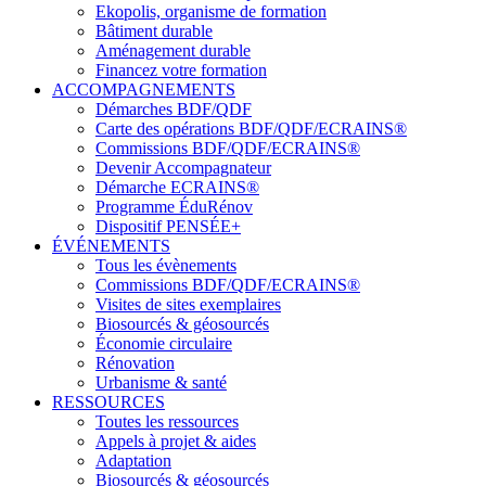
Ekopolis, organisme de formation
Bâtiment durable
Aménagement durable
Financez votre formation
ACCOMPAGNEMENTS
Démarches BDF/QDF
Carte des opérations BDF/QDF/ECRAINS®
Commissions BDF/QDF/ECRAINS®
Devenir Accompagnateur
Démarche ECRAINS®
Programme ÉduRénov
Dispositif PENSÉE+
ÉVÉNEMENTS
Tous les évènements
Commissions BDF/QDF/ECRAINS®
Visites de sites exemplaires
Biosourcés & géosourcés
Économie circulaire
Rénovation
Urbanisme & santé
RESSOURCES
Toutes les ressources
Appels à projet & aides
Adaptation
Biosourcés & géosourcés