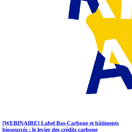
[WEBINAIRE] Label Bas-Carbone et bâtiments
biosourcés : le levier des crédits carbone