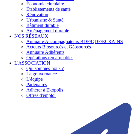
Économie circulaire
Établissements de santé
Rénovation
Urbanisme & Santé
Bâtiment durable
Aménagement durable
NOS RÉSEAUX
Annuaire Accompagnateurs BDF/QDF/ECRAINS
Acteurs Biosourcés et Géosourcés
Annuaire Adhérents
Opérations remarquables
L'ASSOCIATION
Qui sommes-nous ?
La gouvernance
L'équipe
Partenaires
Adhérer à Ekopolis
Offres d'emploi