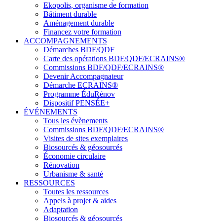
Ekopolis, organisme de formation
Bâtiment durable
Aménagement durable
Financez votre formation
ACCOMPAGNEMENTS
Démarches BDF/QDF
Carte des opérations BDF/QDF/ECRAINS®
Commissions BDF/QDF/ECRAINS®
Devenir Accompagnateur
Démarche ECRAINS®
Programme ÉduRénov
Dispositif PENSÉE+
ÉVÉNEMENTS
Tous les évènements
Commissions BDF/QDF/ECRAINS®
Visites de sites exemplaires
Biosourcés & géosourcés
Économie circulaire
Rénovation
Urbanisme & santé
RESSOURCES
Toutes les ressources
Appels à projet & aides
Adaptation
Biosourcés & géosourcés