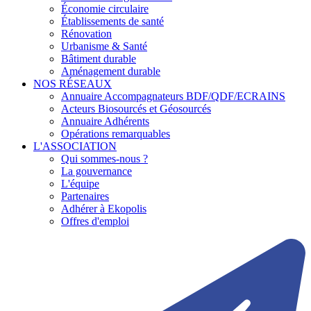
Économie circulaire
Établissements de santé
Rénovation
Urbanisme & Santé
Bâtiment durable
Aménagement durable
NOS RÉSEAUX
Annuaire Accompagnateurs BDF/QDF/ECRAINS
Acteurs Biosourcés et Géosourcés
Annuaire Adhérents
Opérations remarquables
L'ASSOCIATION
Qui sommes-nous ?
La gouvernance
L'équipe
Partenaires
Adhérer à Ekopolis
Offres d'emploi