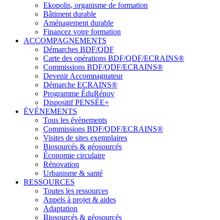
Ekopolis, organisme de formation
Bâtiment durable
Aménagement durable
Financez votre formation
ACCOMPAGNEMENTS
Démarches BDF/QDF
Carte des opérations BDF/QDF/ECRAINS®
Commissions BDF/QDF/ECRAINS®
Devenir Accompagnateur
Démarche ECRAINS®
Programme ÉduRénov
Dispositif PENSÉE+
ÉVÉNEMENTS
Tous les évènements
Commissions BDF/QDF/ECRAINS®
Visites de sites exemplaires
Biosourcés & géosourcés
Économie circulaire
Rénovation
Urbanisme & santé
RESSOURCES
Toutes les ressources
Appels à projet & aides
Adaptation
Biosourcés & géosourcés