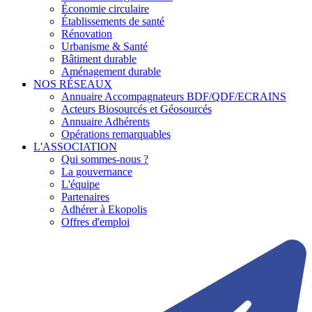
Économie circulaire
Établissements de santé
Rénovation
Urbanisme & Santé
Bâtiment durable
Aménagement durable
NOS RÉSEAUX
Annuaire Accompagnateurs BDF/QDF/ECRAINS
Acteurs Biosourcés et Géosourcés
Annuaire Adhérents
Opérations remarquables
L'ASSOCIATION
Qui sommes-nous ?
La gouvernance
L'équipe
Partenaires
Adhérer à Ekopolis
Offres d'emploi