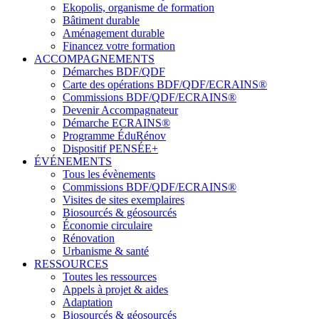
Ekopolis, organisme de formation
Bâtiment durable
Aménagement durable
Financez votre formation
ACCOMPAGNEMENTS
Démarches BDF/QDF
Carte des opérations BDF/QDF/ECRAINS®
Commissions BDF/QDF/ECRAINS®
Devenir Accompagnateur
Démarche ECRAINS®
Programme ÉduRénov
Dispositif PENSÉE+
ÉVÉNEMENTS
Tous les évènements
Commissions BDF/QDF/ECRAINS®
Visites de sites exemplaires
Biosourcés & géosourcés
Économie circulaire
Rénovation
Urbanisme & santé
RESSOURCES
Toutes les ressources
Appels à projet & aides
Adaptation
Biosourcés & géosourcés