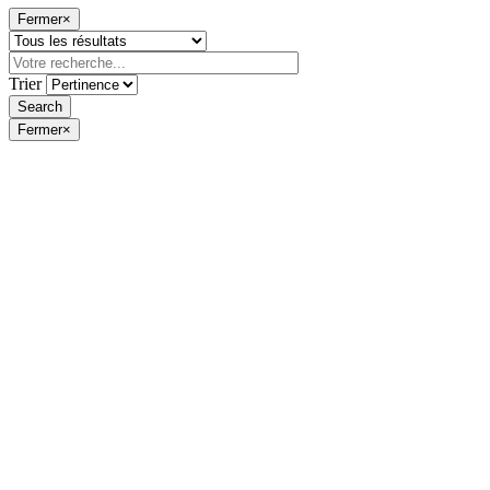
Fermer
×
Trier
Fermer
×