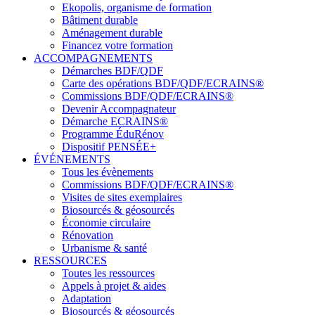
Ekopolis, organisme de formation
Bâtiment durable
Aménagement durable
Financez votre formation
ACCOMPAGNEMENTS
Démarches BDF/QDF
Carte des opérations BDF/QDF/ECRAINS®
Commissions BDF/QDF/ECRAINS®
Devenir Accompagnateur
Démarche ECRAINS®
Programme ÉduRénov
Dispositif PENSÉE+
ÉVÉNEMENTS
Tous les évènements
Commissions BDF/QDF/ECRAINS®
Visites de sites exemplaires
Biosourcés & géosourcés
Économie circulaire
Rénovation
Urbanisme & santé
RESSOURCES
Toutes les ressources
Appels à projet & aides
Adaptation
Biosourcés & géosourcés