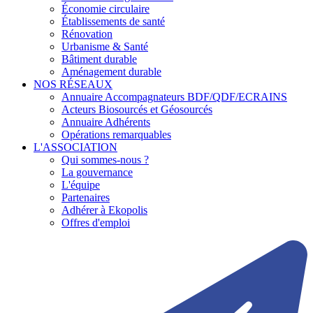
Économie circulaire
Établissements de santé
Rénovation
Urbanisme & Santé
Bâtiment durable
Aménagement durable
NOS RÉSEAUX
Annuaire Accompagnateurs BDF/QDF/ECRAINS
Acteurs Biosourcés et Géosourcés
Annuaire Adhérents
Opérations remarquables
L'ASSOCIATION
Qui sommes-nous ?
La gouvernance
L'équipe
Partenaires
Adhérer à Ekopolis
Offres d'emploi