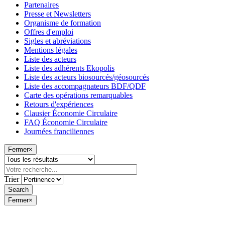
Partenaires
Presse et Newsletters
Organisme de formation
Offres d'emploi
Sigles et abréviations
Mentions légales
Liste des acteurs
Liste des adhérents Ekopolis
Liste des acteurs biosourcés/géosourcés
Liste des accompagnateurs BDF/QDF
Carte des opérations remarquables
Retours d'expériences
Clausier Économie Circulaire
FAQ Économie Circulaire
Journées franciliennes
Fermer
×
Trier
Fermer
×