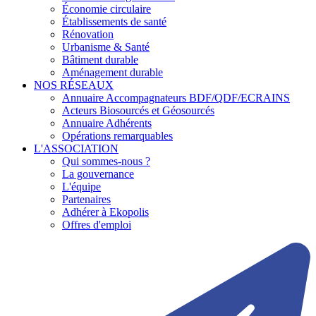
Économie circulaire
Établissements de santé
Rénovation
Urbanisme & Santé
Bâtiment durable
Aménagement durable
NOS RÉSEAUX
Annuaire Accompagnateurs BDF/QDF/ECRAINS
Acteurs Biosourcés et Géosourcés
Annuaire Adhérents
Opérations remarquables
L'ASSOCIATION
Qui sommes-nous ?
La gouvernance
L'équipe
Partenaires
Adhérer à Ekopolis
Offres d'emploi