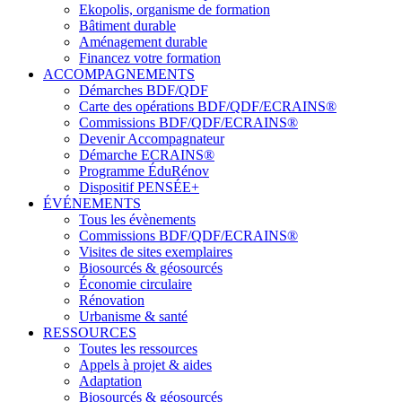
Ekopolis, organisme de formation
Bâtiment durable
Aménagement durable
Financez votre formation
ACCOMPAGNEMENTS
Démarches BDF/QDF
Carte des opérations BDF/QDF/ECRAINS®
Commissions BDF/QDF/ECRAINS®
Devenir Accompagnateur
Démarche ECRAINS®
Programme ÉduRénov
Dispositif PENSÉE+
ÉVÉNEMENTS
Tous les évènements
Commissions BDF/QDF/ECRAINS®
Visites de sites exemplaires
Biosourcés & géosourcés
Économie circulaire
Rénovation
Urbanisme & santé
RESSOURCES
Toutes les ressources
Appels à projet & aides
Adaptation
Biosourcés & géosourcés