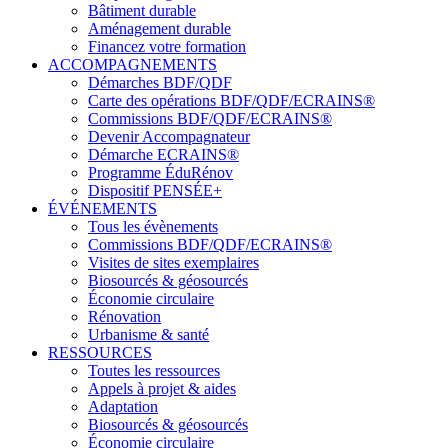
Bâtiment durable
Aménagement durable
Financez votre formation
ACCOMPAGNEMENTS
Démarches BDF/QDF
Carte des opérations BDF/QDF/ECRAINS®
Commissions BDF/QDF/ECRAINS®
Devenir Accompagnateur
Démarche ECRAINS®
Programme ÉduRénov
Dispositif PENSÉE+
ÉVÉNEMENTS
Tous les évènements
Commissions BDF/QDF/ECRAINS®
Visites de sites exemplaires
Biosourcés & géosourcés
Économie circulaire
Rénovation
Urbanisme & santé
RESSOURCES
Toutes les ressources
Appels à projet & aides
Adaptation
Biosourcés & géosourcés
Économie circulaire