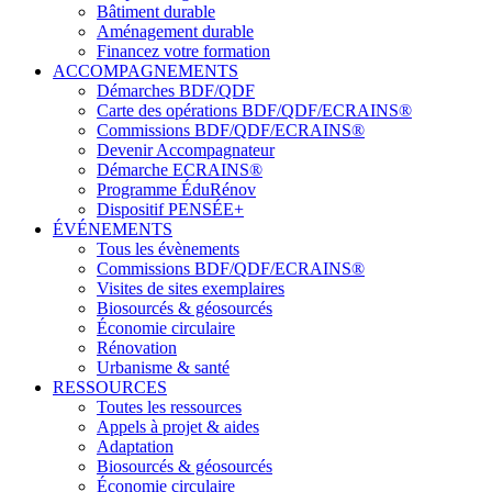
Bâtiment durable
Aménagement durable
Financez votre formation
ACCOMPAGNEMENTS
Démarches BDF/QDF
Carte des opérations BDF/QDF/ECRAINS®
Commissions BDF/QDF/ECRAINS®
Devenir Accompagnateur
Démarche ECRAINS®
Programme ÉduRénov
Dispositif PENSÉE+
ÉVÉNEMENTS
Tous les évènements
Commissions BDF/QDF/ECRAINS®
Visites de sites exemplaires
Biosourcés & géosourcés
Économie circulaire
Rénovation
Urbanisme & santé
RESSOURCES
Toutes les ressources
Appels à projet & aides
Adaptation
Biosourcés & géosourcés
Économie circulaire