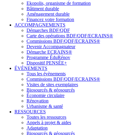
Ekopolis, organisme de formation
Bâtiment durable
Aménagement durable
Financez votre formation
ACCOMPAGNEMENTS
Démarches BDF/QDF
Carte des opérations BDF/QDF/ECRAINS®
Commissions BDF/QDF/ECRAINS®
Devenir Accompagnateur
Démarche ECRAINS®
Programme ÉduRénov
Dispositif PENSÉE+
ÉVÉNEMENTS
Tous les évènements
Commissions BDF/QDF/ECRAINS®
Visites de sites exemplaires
Biosourcés & géosourcés
Économie circulaire
Rénovation
Urbanisme & santé
RESSOURCES
Toutes les ressources
Appels à projet & aides
Adaptation
Biosourcés & géosourcés