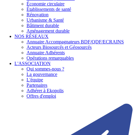
Économie circulaire
Établissements de santé
Rénovation
Urbanisme & Santé
Bâtiment durable
Aménagement durable
NOS RÉSEAUX
Annuaire Accompagnateurs BDF/QDF/ECRAINS
Acteurs Biosourcés et Géosourcés
Annuaire Adhérents
Opérations remarquables
L'ASSOCIATION
Qui sommes-nous ?
La gouvernance
L'équipe
Partenaires
Adhérer à Ekopolis
Offres d'emploi