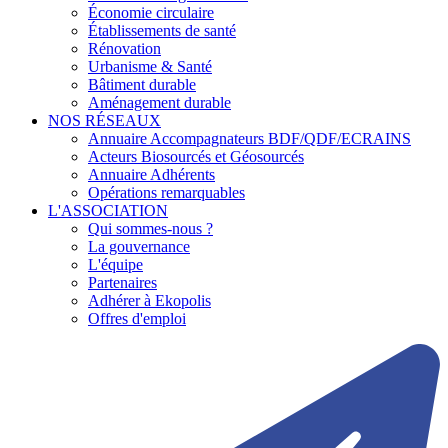
Économie circulaire
Établissements de santé
Rénovation
Urbanisme & Santé
Bâtiment durable
Aménagement durable
NOS RÉSEAUX
Annuaire Accompagnateurs BDF/QDF/ECRAINS
Acteurs Biosourcés et Géosourcés
Annuaire Adhérents
Opérations remarquables
L'ASSOCIATION
Qui sommes-nous ?
La gouvernance
L'équipe
Partenaires
Adhérer à Ekopolis
Offres d'emploi