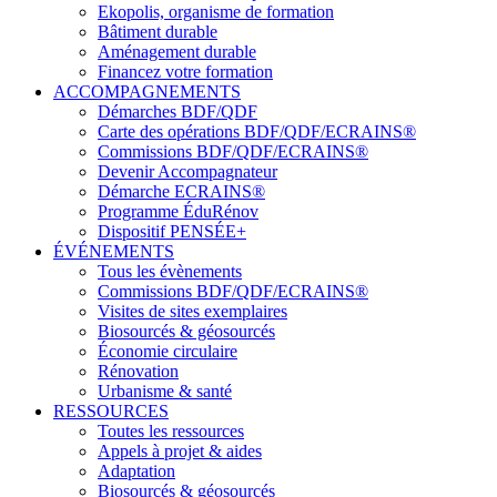
Ekopolis, organisme de formation
Bâtiment durable
Aménagement durable
Financez votre formation
ACCOMPAGNEMENTS
Démarches BDF/QDF
Carte des opérations BDF/QDF/ECRAINS®
Commissions BDF/QDF/ECRAINS®
Devenir Accompagnateur
Démarche ECRAINS®
Programme ÉduRénov
Dispositif PENSÉE+
ÉVÉNEMENTS
Tous les évènements
Commissions BDF/QDF/ECRAINS®
Visites de sites exemplaires
Biosourcés & géosourcés
Économie circulaire
Rénovation
Urbanisme & santé
RESSOURCES
Toutes les ressources
Appels à projet & aides
Adaptation
Biosourcés & géosourcés