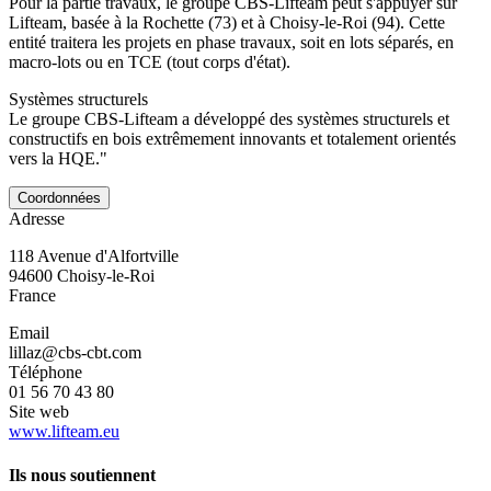
Pour la partie travaux, le groupe CBS-Lifteam peut s'appuyer sur
Lifteam, basée à la Rochette (73) et à Choisy-le-Roi (94). Cette
entité traitera les projets en phase travaux, soit en lots séparés, en
macro-lots ou en TCE (tout corps d'état).
Systèmes structurels
Le groupe CBS-Lifteam a développé des systèmes structurels et
constructifs en bois extrêmement innovants et totalement orientés
vers la HQE."
Coordonnées
Adresse
118 Avenue d'Alfortville
94600
Choisy-le-Roi
France
Email
lillaz@cbs-cbt.com
Téléphone
01 56 70 43 80
Site web
www.lifteam.eu
Ils nous soutiennent