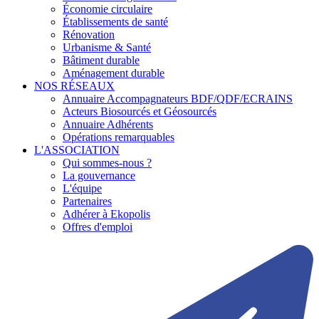
Économie circulaire
Établissements de santé
Rénovation
Urbanisme & Santé
Bâtiment durable
Aménagement durable
NOS RÉSEAUX
Annuaire Accompagnateurs BDF/QDF/ECRAINS
Acteurs Biosourcés et Géosourcés
Annuaire Adhérents
Opérations remarquables
L'ASSOCIATION
Qui sommes-nous ?
La gouvernance
L'équipe
Partenaires
Adhérer à Ekopolis
Offres d'emploi