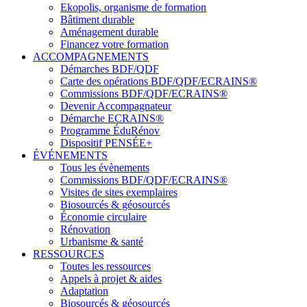
Ekopolis, organisme de formation
Bâtiment durable
Aménagement durable
Financez votre formation
ACCOMPAGNEMENTS
Démarches BDF/QDF
Carte des opérations BDF/QDF/ECRAINS®
Commissions BDF/QDF/ECRAINS®
Devenir Accompagnateur
Démarche ECRAINS®
Programme ÉduRénov
Dispositif PENSÉE+
ÉVÉNEMENTS
Tous les évènements
Commissions BDF/QDF/ECRAINS®
Visites de sites exemplaires
Biosourcés & géosourcés
Économie circulaire
Rénovation
Urbanisme & santé
RESSOURCES
Toutes les ressources
Appels à projet & aides
Adaptation
Biosourcés & géosourcés