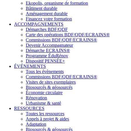
Ekopolis, organisme de formation
Bâtiment durable
Aménagement durable
Financez votre formation
ACCOMPAGNEMENTS
Démarches BDF/QDF
Carte des opérations BDF/QDF/ECRAINS®
Commissions BDF/QDF/ECRAINS®
Devenir Accompagnateur
Démarche ECRAINS®
Programme ÉduRénov
Dispositif PENSÉE+
ÉVÉNEMENTS
Tous les évènements
Commissions BDF/QDF/ECRAINS®
Visites de sites exemplaires
Biosourcés & géosourcés
Économie circulaire
Rénovation
Urbanisme & santé
RESSOURCES
Toutes les ressources
Appels à projet & aides
Adaptation
Biosourcés & géosourcés