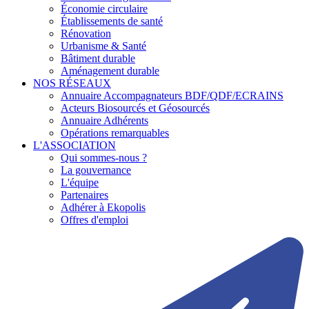
Économie circulaire
Établissements de santé
Rénovation
Urbanisme & Santé
Bâtiment durable
Aménagement durable
NOS RÉSEAUX
Annuaire Accompagnateurs BDF/QDF/ECRAINS
Acteurs Biosourcés et Géosourcés
Annuaire Adhérents
Opérations remarquables
L'ASSOCIATION
Qui sommes-nous ?
La gouvernance
L'équipe
Partenaires
Adhérer à Ekopolis
Offres d'emploi