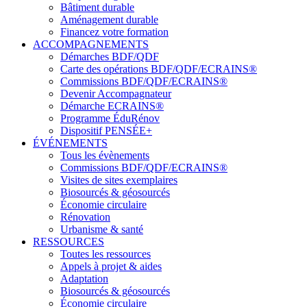
Bâtiment durable
Aménagement durable
Financez votre formation
ACCOMPAGNEMENTS
Démarches BDF/QDF
Carte des opérations BDF/QDF/ECRAINS®
Commissions BDF/QDF/ECRAINS®
Devenir Accompagnateur
Démarche ECRAINS®
Programme ÉduRénov
Dispositif PENSÉE+
ÉVÉNEMENTS
Tous les évènements
Commissions BDF/QDF/ECRAINS®
Visites de sites exemplaires
Biosourcés & géosourcés
Économie circulaire
Rénovation
Urbanisme & santé
RESSOURCES
Toutes les ressources
Appels à projet & aides
Adaptation
Biosourcés & géosourcés
Économie circulaire