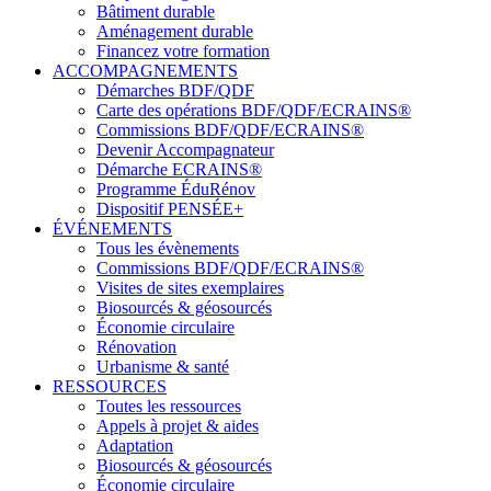
Bâtiment durable
Aménagement durable
Financez votre formation
ACCOMPAGNEMENTS
Démarches BDF/QDF
Carte des opérations BDF/QDF/ECRAINS®
Commissions BDF/QDF/ECRAINS®
Devenir Accompagnateur
Démarche ECRAINS®
Programme ÉduRénov
Dispositif PENSÉE+
ÉVÉNEMENTS
Tous les évènements
Commissions BDF/QDF/ECRAINS®
Visites de sites exemplaires
Biosourcés & géosourcés
Économie circulaire
Rénovation
Urbanisme & santé
RESSOURCES
Toutes les ressources
Appels à projet & aides
Adaptation
Biosourcés & géosourcés
Économie circulaire