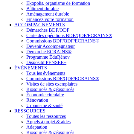
Ekopolis, organisme de formation
Bâtiment durable
Aménagement durable
Financez votre formation
ACCOMPAGNEMENTS
Démarches BDF/QDF
Carte des opérations BDF/QDF/ECRAINS®
Commissions BDF/QDF/ECRAINS®
Devenir Accompagnateur
Démarche ECRAINS®
Programme ÉduRénov
Dispositif PENSÉE+
ÉVÉNEMENTS
Tous les évènements
Commissions BDF/QDF/ECRAINS®
Visites de sites exemplaires
Biosourcés & géosourcés
Économie circulaire
Rénovation
Urbanisme & santé
RESSOURCES
Toutes les ressources
Appels à projet & aides
Adaptation
Biosourcés & géosourcés