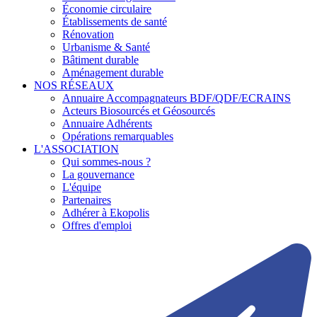
Économie circulaire
Établissements de santé
Rénovation
Urbanisme & Santé
Bâtiment durable
Aménagement durable
NOS RÉSEAUX
Annuaire Accompagnateurs BDF/QDF/ECRAINS
Acteurs Biosourcés et Géosourcés
Annuaire Adhérents
Opérations remarquables
L'ASSOCIATION
Qui sommes-nous ?
La gouvernance
L'équipe
Partenaires
Adhérer à Ekopolis
Offres d'emploi