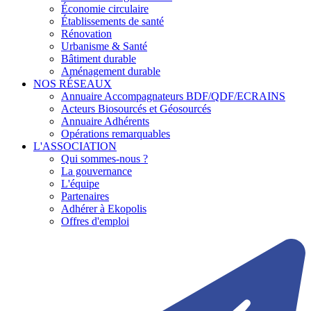
Économie circulaire
Établissements de santé
Rénovation
Urbanisme & Santé
Bâtiment durable
Aménagement durable
NOS RÉSEAUX
Annuaire Accompagnateurs BDF/QDF/ECRAINS
Acteurs Biosourcés et Géosourcés
Annuaire Adhérents
Opérations remarquables
L'ASSOCIATION
Qui sommes-nous ?
La gouvernance
L'équipe
Partenaires
Adhérer à Ekopolis
Offres d'emploi