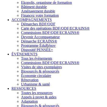
Ekopolis, organisme de formation
Bâtiment durable
Aménagement durable
Financez votre formation
ACCOMPAGNEMENTS
Démarches BDF/QDF
Carte des opérations BDF/QDF/ECRAINS®
Commissions BDF/QDF/ECRAINS®
Devenir Accompagnateur
Démarche ECRAINS®
Programme ÉduRénov
Dispositif PENSÉE+
ÉVÉNEMENTS
Tous les évènements
Commissions BDF/QDF/ECRAINS®
Visites de sites exemplaires
Biosourcés & géosourcés
Économie circulaire
Rénovation
Urbanisme & santé
RESSOURCES
Toutes les ressources
Appels à projet & aides
Adaptation
Biosourcés & géosourcés