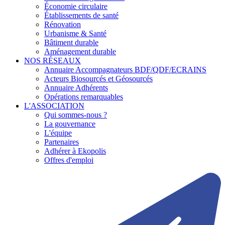
Économie circulaire
Établissements de santé
Rénovation
Urbanisme & Santé
Bâtiment durable
Aménagement durable
NOS RÉSEAUX
Annuaire Accompagnateurs BDF/QDF/ECRAINS
Acteurs Biosourcés et Géosourcés
Annuaire Adhérents
Opérations remarquables
L'ASSOCIATION
Qui sommes-nous ?
La gouvernance
L'équipe
Partenaires
Adhérer à Ekopolis
Offres d'emploi