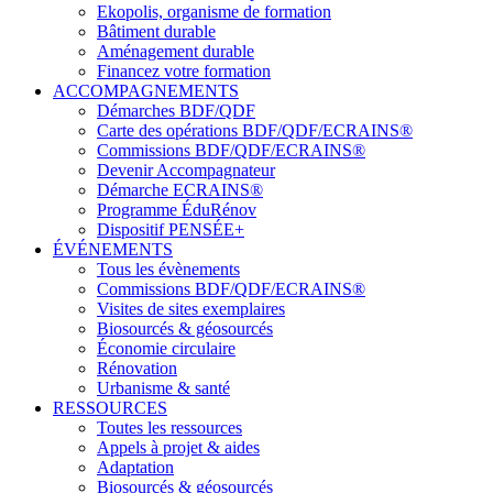
Ekopolis, organisme de formation
Bâtiment durable
Aménagement durable
Financez votre formation
ACCOMPAGNEMENTS
Démarches BDF/QDF
Carte des opérations BDF/QDF/ECRAINS®
Commissions BDF/QDF/ECRAINS®
Devenir Accompagnateur
Démarche ECRAINS®
Programme ÉduRénov
Dispositif PENSÉE+
ÉVÉNEMENTS
Tous les évènements
Commissions BDF/QDF/ECRAINS®
Visites de sites exemplaires
Biosourcés & géosourcés
Économie circulaire
Rénovation
Urbanisme & santé
RESSOURCES
Toutes les ressources
Appels à projet & aides
Adaptation
Biosourcés & géosourcés