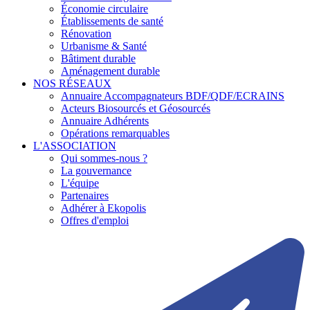
Économie circulaire
Établissements de santé
Rénovation
Urbanisme & Santé
Bâtiment durable
Aménagement durable
NOS RÉSEAUX
Annuaire Accompagnateurs BDF/QDF/ECRAINS
Acteurs Biosourcés et Géosourcés
Annuaire Adhérents
Opérations remarquables
L'ASSOCIATION
Qui sommes-nous ?
La gouvernance
L'équipe
Partenaires
Adhérer à Ekopolis
Offres d'emploi