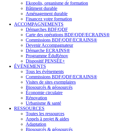
Ekopolis, organisme de formation
Bâtiment durable
Aménagement durable
Financez votre formation
ACCOMPAGNEMENTS
Démarches BDF/QDF
Carte des opérations BDF/QDF/ECRAINS®
Commissions BDF/QDF/ECRAINS®
Devenir Accompagnateur
Démarche ECRAINS®
Programme ÉduRénov
Dispositif PENSÉE+
ÉVÉNEMENTS
Tous les évènements
Commissions BDF/QDF/ECRAINS®
Visites de sites exemplaires
Biosourcés & géosourcés
Économie circulaire
Rénovation
Urbanisme & santé
RESSOURCES
Toutes les ressources
Appels à projet & aides
Adaptation
Biosourcés & géosourcés