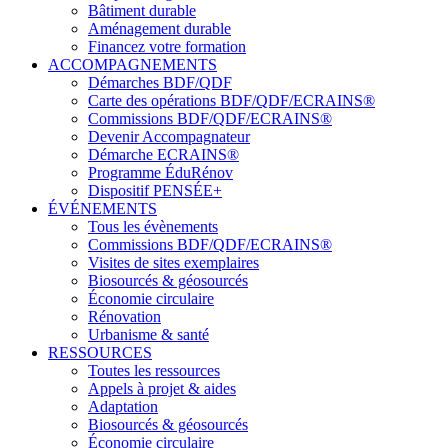
Bâtiment durable
Aménagement durable
Financez votre formation
ACCOMPAGNEMENTS
Démarches BDF/QDF
Carte des opérations BDF/QDF/ECRAINS®
Commissions BDF/QDF/ECRAINS®
Devenir Accompagnateur
Démarche ECRAINS®
Programme ÉduRénov
Dispositif PENSÉE+
ÉVÉNEMENTS
Tous les évènements
Commissions BDF/QDF/ECRAINS®
Visites de sites exemplaires
Biosourcés & géosourcés
Économie circulaire
Rénovation
Urbanisme & santé
RESSOURCES
Toutes les ressources
Appels à projet & aides
Adaptation
Biosourcés & géosourcés
Économie circulaire