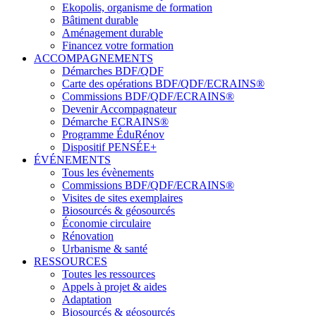
Ekopolis, organisme de formation
Bâtiment durable
Aménagement durable
Financez votre formation
ACCOMPAGNEMENTS
Démarches BDF/QDF
Carte des opérations BDF/QDF/ECRAINS®
Commissions BDF/QDF/ECRAINS®
Devenir Accompagnateur
Démarche ECRAINS®
Programme ÉduRénov
Dispositif PENSÉE+
ÉVÉNEMENTS
Tous les évènements
Commissions BDF/QDF/ECRAINS®
Visites de sites exemplaires
Biosourcés & géosourcés
Économie circulaire
Rénovation
Urbanisme & santé
RESSOURCES
Toutes les ressources
Appels à projet & aides
Adaptation
Biosourcés & géosourcés