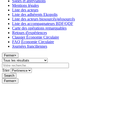
Sigles et abréviations
Mentions légales
Liste des acteurs
Liste des adhérents Ekopolis
Liste des acteurs biosourcés/géosourcés
Liste des accompagnateurs BDF/QDF
Carte des opérations remarquables
Retours d'expériences
Clausier Économie Circulaire
FAQ Économie Circulaire
Journées franciliennes
Fermer
×
Trier
Fermer
×