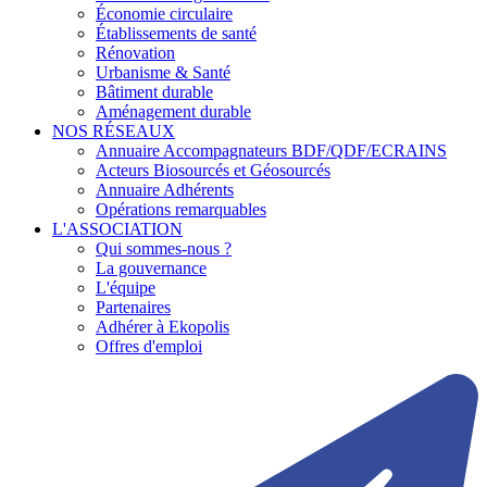
Économie circulaire
Établissements de santé
Rénovation
Urbanisme & Santé
Bâtiment durable
Aménagement durable
NOS RÉSEAUX
Annuaire Accompagnateurs BDF/QDF/ECRAINS
Acteurs Biosourcés et Géosourcés
Annuaire Adhérents
Opérations remarquables
L'ASSOCIATION
Qui sommes-nous ?
La gouvernance
L'équipe
Partenaires
Adhérer à Ekopolis
Offres d'emploi