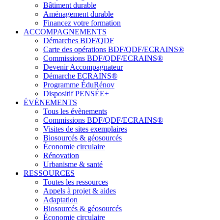
Bâtiment durable
Aménagement durable
Financez votre formation
ACCOMPAGNEMENTS
Démarches BDF/QDF
Carte des opérations BDF/QDF/ECRAINS®
Commissions BDF/QDF/ECRAINS®
Devenir Accompagnateur
Démarche ECRAINS®
Programme ÉduRénov
Dispositif PENSÉE+
ÉVÉNEMENTS
Tous les évènements
Commissions BDF/QDF/ECRAINS®
Visites de sites exemplaires
Biosourcés & géosourcés
Économie circulaire
Rénovation
Urbanisme & santé
RESSOURCES
Toutes les ressources
Appels à projet & aides
Adaptation
Biosourcés & géosourcés
Économie circulaire