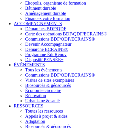
Ekopolis, organisme de formation
Bâtiment durable
Aménagement durable
Financez votre formation
ACCOMPAGNEMENTS
Démarches BDF/QDF
Carte des opérations BDF/QDF/ECRAINS®
Commissions BDF/QDF/ECRAINS®
Devenir Accompagnateur
Démarche ECRAINS®
Programme ÉduRénov
Dispositif PENSÉE+
ÉVÉNEMENTS
Tous les évènements
Commissions BDF/QDF/ECRAINS®
Visites de sites exemplaires
Biosourcés & géosourcés
Économie circulaire
Rénovation
Urbanisme & santé
RESSOURCES
Toutes les ressources
Appels à projet & aides
Adaptation
Biosourcés & géosourcés