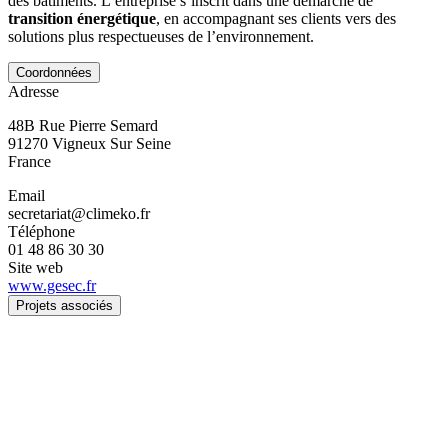
des bâtiments. L’entreprise s’inscrit dans une démarche de
transition énergétique
, en accompagnant ses clients vers des
solutions plus respectueuses de l’environnement.
Coordonnées
Adresse
48B Rue Pierre Semard
91270
Vigneux Sur Seine
France
Email
secretariat@climeko.fr
Téléphone
01 48 86 30 30
Site web
www.gesec.fr
Projets associés