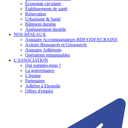
Économie circulaire
Établissements de santé
Rénovation
Urbanisme & Santé
Bâtiment durable
Aménagement durable
NOS RÉSEAUX
Annuaire Accompagnateurs BDF/QDF/ECRAINS
Acteurs Biosourcés et Géosourcés
Annuaire Adhérents
Opérations remarquables
L'ASSOCIATION
Qui sommes-nous ?
La gouvernance
L'équipe
Partenaires
Adhérer à Ekopolis
Offres d'emploi