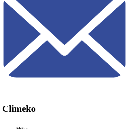
Climeko
Métier