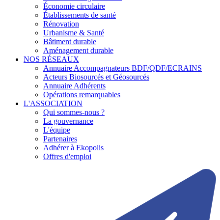
Économie circulaire
Établissements de santé
Rénovation
Urbanisme & Santé
Bâtiment durable
Aménagement durable
NOS RÉSEAUX
Annuaire Accompagnateurs BDF/QDF/ECRAINS
Acteurs Biosourcés et Géosourcés
Annuaire Adhérents
Opérations remarquables
L'ASSOCIATION
Qui sommes-nous ?
La gouvernance
L'équipe
Partenaires
Adhérer à Ekopolis
Offres d'emploi