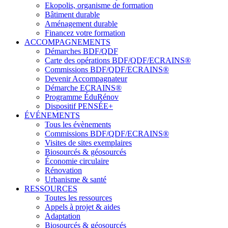
Ekopolis, organisme de formation
Bâtiment durable
Aménagement durable
Financez votre formation
ACCOMPAGNEMENTS
Démarches BDF/QDF
Carte des opérations BDF/QDF/ECRAINS®
Commissions BDF/QDF/ECRAINS®
Devenir Accompagnateur
Démarche ECRAINS®
Programme ÉduRénov
Dispositif PENSÉE+
ÉVÉNEMENTS
Tous les évènements
Commissions BDF/QDF/ECRAINS®
Visites de sites exemplaires
Biosourcés & géosourcés
Économie circulaire
Rénovation
Urbanisme & santé
RESSOURCES
Toutes les ressources
Appels à projet & aides
Adaptation
Biosourcés & géosourcés