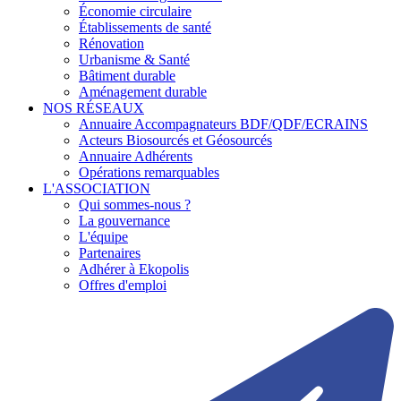
Économie circulaire
Établissements de santé
Rénovation
Urbanisme & Santé
Bâtiment durable
Aménagement durable
NOS RÉSEAUX
Annuaire Accompagnateurs BDF/QDF/ECRAINS
Acteurs Biosourcés et Géosourcés
Annuaire Adhérents
Opérations remarquables
L'ASSOCIATION
Qui sommes-nous ?
La gouvernance
L'équipe
Partenaires
Adhérer à Ekopolis
Offres d'emploi