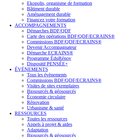
Ekopolis, organisme de formation
Bâtiment durable
Aménagement durable
Financez votre formation
ACCOMPAGNEMENTS
Démarches BDF/QDF
Carte des opérations BDF/QDF/ECRAINS®
Commissions BDF/QDF/ECRAINS®
Devenir Accompagnateur
Démarche ECRAINS®
Programme ÉduRénov
Dispositif PENSÉE+
ÉVÉNEMENTS
Tous les évènements
Commissions BDF/QDF/ECRAINS®
Visites de sites exemplaires
Biosourcés & géosourcés
Économie circulaire
Rénovation
Urbanisme & santé
RESSOURCES
Toutes les ressources
Appels à projet & aides
Adaptation
Biosourcés & géosourcés