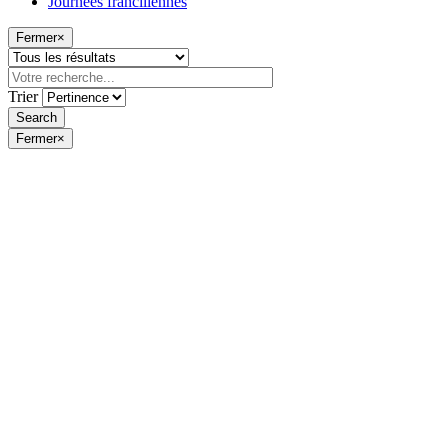
Journées franciliennes
Fermer
×
Trier
Fermer
×