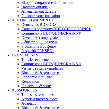
Ekopolis, organisme de formation
Bâtiment durable
Aménagement durable
Financez votre formation
ACCOMPAGNEMENTS
Démarches BDF/QDF
Carte des opérations BDF/QDF/ECRAINS®
Commissions BDF/QDF/ECRAINS®
Devenir Accompagnateur
Démarche ECRAINS®
Programme ÉduRénov
Dispositif PENSÉE+
ÉVÉNEMENTS
Tous les évènements
Commissions BDF/QDF/ECRAINS®
Visites de sites exemplaires
Biosourcés & géosourcés
Économie circulaire
Rénovation
Urbanisme & santé
RESSOURCES
Toutes les ressources
Appels à projet & aides
Adaptation
Biosourcés & géosourcés