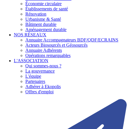
Économie circulaire
Établissements de santé
Rénovation
Urbanisme & Santé
Bâtiment durable
Aménagement durable
NOS RÉSEAUX
Annuaire Accompagnateurs BDF/QDF/ECRAINS
Acteurs Biosourcés et Géosourcés
Annuaire Adhérents
Opérations remarquables
L'ASSOCIATION
Qui sommes-nous ?
La gouvernance
L'équipe
Partenaires
Adhérer à Ekopolis
Offres d'emploi