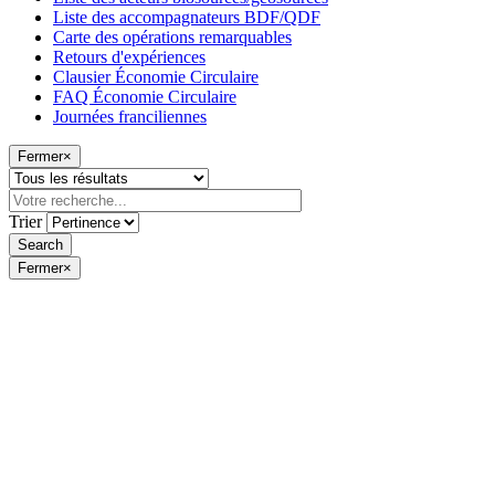
Liste des accompagnateurs BDF/QDF
Carte des opérations remarquables
Retours d'expériences
Clausier Économie Circulaire
FAQ Économie Circulaire
Journées franciliennes
Fermer
×
Trier
Fermer
×