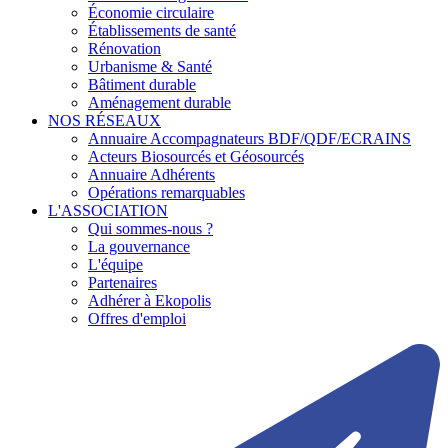
Économie circulaire
Établissements de santé
Rénovation
Urbanisme & Santé
Bâtiment durable
Aménagement durable
NOS RÉSEAUX
Annuaire Accompagnateurs BDF/QDF/ECRAINS
Acteurs Biosourcés et Géosourcés
Annuaire Adhérents
Opérations remarquables
L'ASSOCIATION
Qui sommes-nous ?
La gouvernance
L'équipe
Partenaires
Adhérer à Ekopolis
Offres d'emploi