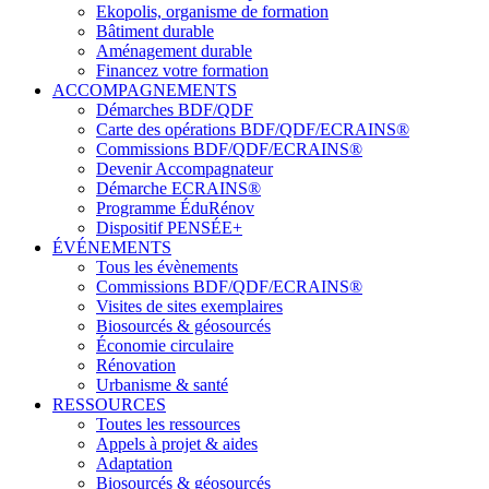
Ekopolis, organisme de formation
Bâtiment durable
Aménagement durable
Financez votre formation
ACCOMPAGNEMENTS
Démarches BDF/QDF
Carte des opérations BDF/QDF/ECRAINS®
Commissions BDF/QDF/ECRAINS®
Devenir Accompagnateur
Démarche ECRAINS®
Programme ÉduRénov
Dispositif PENSÉE+
ÉVÉNEMENTS
Tous les évènements
Commissions BDF/QDF/ECRAINS®
Visites de sites exemplaires
Biosourcés & géosourcés
Économie circulaire
Rénovation
Urbanisme & santé
RESSOURCES
Toutes les ressources
Appels à projet & aides
Adaptation
Biosourcés & géosourcés