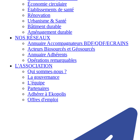
Économie circulaire
Établissements de santé
Rénovation
Urbanisme & Santé
Bâtiment durable
Aménagement durable
NOS RÉSEAUX
Annuaire Accompagnateurs BDF/QDF/ECRAINS
Acteurs Biosourcés et Géosourcés
Annuaire Adhérents
Opérations remarquables
L'ASSOCIATION
Qui sommes-nous ?
La gouvernance
L'équipe
Partenaires
Adhérer à Ekopolis
Offres d'emploi