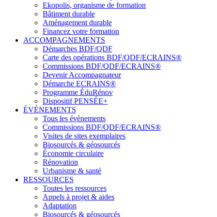
Ekopolis, organisme de formation
Bâtiment durable
Aménagement durable
Financez votre formation
ACCOMPAGNEMENTS
Démarches BDF/QDF
Carte des opérations BDF/QDF/ECRAINS®
Commissions BDF/QDF/ECRAINS®
Devenir Accompagnateur
Démarche ECRAINS®
Programme ÉduRénov
Dispositif PENSÉE+
ÉVÉNEMENTS
Tous les évènements
Commissions BDF/QDF/ECRAINS®
Visites de sites exemplaires
Biosourcés & géosourcés
Économie circulaire
Rénovation
Urbanisme & santé
RESSOURCES
Toutes les ressources
Appels à projet & aides
Adaptation
Biosourcés & géosourcés