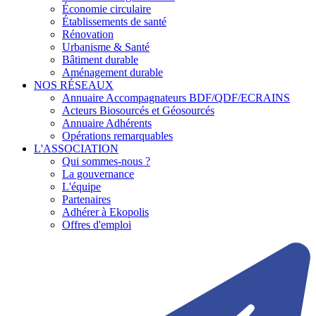
Économie circulaire
Établissements de santé
Rénovation
Urbanisme & Santé
Bâtiment durable
Aménagement durable
NOS RÉSEAUX
Annuaire Accompagnateurs BDF/QDF/ECRAINS
Acteurs Biosourcés et Géosourcés
Annuaire Adhérents
Opérations remarquables
L'ASSOCIATION
Qui sommes-nous ?
La gouvernance
L'équipe
Partenaires
Adhérer à Ekopolis
Offres d'emploi