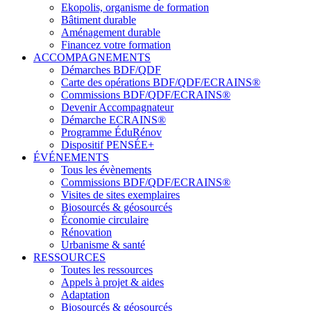
Ekopolis, organisme de formation
Bâtiment durable
Aménagement durable
Financez votre formation
ACCOMPAGNEMENTS
Démarches BDF/QDF
Carte des opérations BDF/QDF/ECRAINS®
Commissions BDF/QDF/ECRAINS®
Devenir Accompagnateur
Démarche ECRAINS®
Programme ÉduRénov
Dispositif PENSÉE+
ÉVÉNEMENTS
Tous les évènements
Commissions BDF/QDF/ECRAINS®
Visites de sites exemplaires
Biosourcés & géosourcés
Économie circulaire
Rénovation
Urbanisme & santé
RESSOURCES
Toutes les ressources
Appels à projet & aides
Adaptation
Biosourcés & géosourcés