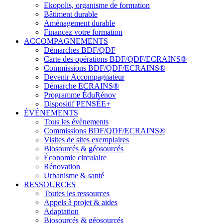
Ekopolis, organisme de formation
Bâtiment durable
Aménagement durable
Financez votre formation
ACCOMPAGNEMENTS
Démarches BDF/QDF
Carte des opérations BDF/QDF/ECRAINS®
Commissions BDF/QDF/ECRAINS®
Devenir Accompagnateur
Démarche ECRAINS®
Programme ÉduRénov
Dispositif PENSÉE+
ÉVÉNEMENTS
Tous les évènements
Commissions BDF/QDF/ECRAINS®
Visites de sites exemplaires
Biosourcés & géosourcés
Économie circulaire
Rénovation
Urbanisme & santé
RESSOURCES
Toutes les ressources
Appels à projet & aides
Adaptation
Biosourcés & géosourcés