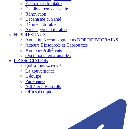
Économie circulaire
Établissements de santé
Rénovation
Urbanisme & Santé
Bâtiment durable
Aménagement durable
NOS RÉSEAUX
Annuaire Accompagnateurs BDF/QDF/ECRAINS
Acteurs Biosourcés et Géosourcés
Annuaire Adhérents
Opérations remarquables
L'ASSOCIATION
Qui sommes-nous ?
La gouvernance
L'équipe
Partenaires
Adhérer à Ekopolis
Offres d'emploi