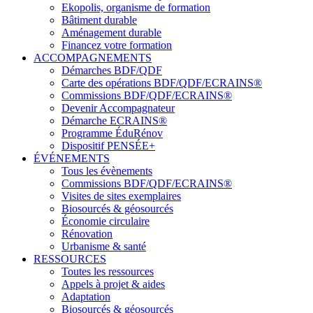
Ekopolis, organisme de formation
Bâtiment durable
Aménagement durable
Financez votre formation
ACCOMPAGNEMENTS
Démarches BDF/QDF
Carte des opérations BDF/QDF/ECRAINS®
Commissions BDF/QDF/ECRAINS®
Devenir Accompagnateur
Démarche ECRAINS®
Programme ÉduRénov
Dispositif PENSÉE+
ÉVÉNEMENTS
Tous les évènements
Commissions BDF/QDF/ECRAINS®
Visites de sites exemplaires
Biosourcés & géosourcés
Économie circulaire
Rénovation
Urbanisme & santé
RESSOURCES
Toutes les ressources
Appels à projet & aides
Adaptation
Biosourcés & géosourcés