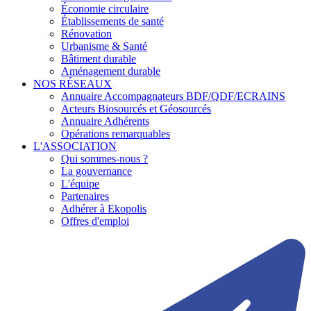
Économie circulaire
Établissements de santé
Rénovation
Urbanisme & Santé
Bâtiment durable
Aménagement durable
NOS RÉSEAUX
Annuaire Accompagnateurs BDF/QDF/ECRAINS
Acteurs Biosourcés et Géosourcés
Annuaire Adhérents
Opérations remarquables
L'ASSOCIATION
Qui sommes-nous ?
La gouvernance
L'équipe
Partenaires
Adhérer à Ekopolis
Offres d'emploi