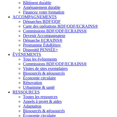
Bâtiment durable
Aménagement durable
Financez votre formation
ACCOMPAGNEMENTS
Démarches BDF/QDF
Carte des opérations BDF/QDF/ECRAINS®
Commissions BDF/QDF/ECRAINS®
Devenir Accompagnateur
Démarche ECRAINS®
Programme ÉduRénov
Dispositif PENSÉE+
ÉVÉNEMENTS
Tous les évènements
Commissions BDF/QDF/ECRAINS®
Visites de sites exemplaires
Biosourcés & géosourcés
Économie circulaire
Rénovation
Urbanisme & santé
RESSOURCES
Toutes les ressources
Appels à projet & aides
Adaptation
Biosourcés & géosourcés
Économie circulaire