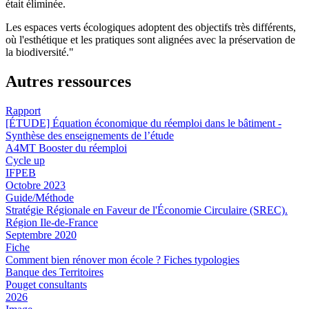
était éliminée.
Les espaces verts écologiques adoptent des objectifs très différents,
où l'esthétique et les pratiques sont alignées avec la préservation de
la biodiversité."
Autres ressources
Rapport
[ÉTUDE] Équation économique du réemploi dans le bâtiment -
Synthèse des enseignements de l’étude
A4MT Booster du réemploi
Cycle up
IFPEB
Octobre 2023
Guide/Méthode
Stratégie Régionale en Faveur de l'Économie Circulaire (SREC).
Région Ile-de-France
Septembre 2020
Fiche
Comment bien rénover mon école ? Fiches typologies
Banque des Territoires
Pouget consultants
2026