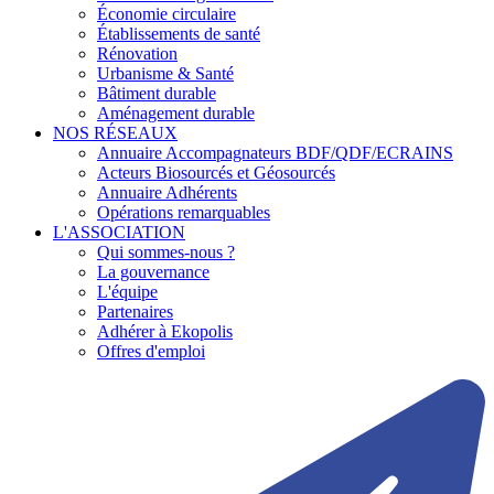
Économie circulaire
Établissements de santé
Rénovation
Urbanisme & Santé
Bâtiment durable
Aménagement durable
NOS RÉSEAUX
Annuaire Accompagnateurs BDF/QDF/ECRAINS
Acteurs Biosourcés et Géosourcés
Annuaire Adhérents
Opérations remarquables
L'ASSOCIATION
Qui sommes-nous ?
La gouvernance
L'équipe
Partenaires
Adhérer à Ekopolis
Offres d'emploi