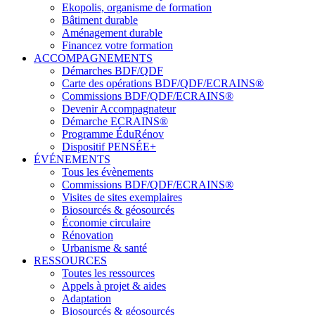
Ekopolis, organisme de formation
Bâtiment durable
Aménagement durable
Financez votre formation
ACCOMPAGNEMENTS
Démarches BDF/QDF
Carte des opérations BDF/QDF/ECRAINS®
Commissions BDF/QDF/ECRAINS®
Devenir Accompagnateur
Démarche ECRAINS®
Programme ÉduRénov
Dispositif PENSÉE+
ÉVÉNEMENTS
Tous les évènements
Commissions BDF/QDF/ECRAINS®
Visites de sites exemplaires
Biosourcés & géosourcés
Économie circulaire
Rénovation
Urbanisme & santé
RESSOURCES
Toutes les ressources
Appels à projet & aides
Adaptation
Biosourcés & géosourcés