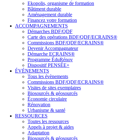
Ekopolis, organisme de formation
Bâtiment durable
Aménagement durable
Financez votre formation
ACCOMPAGNEMENTS
Démarches BDF/QDF
Carte des opérations BDF/QDF/ECRAINS®
Commissions BDF/QDF/ECRAINS®
Devenir Accompagnateur
Démarche ECRAINS®
Programme ÉduRénov
Dispositif PENSÉE+
ÉVÉNEMENTS
Tous les évènements
Commissions BDF/QDF/ECRAINS®
Visites de sites exemplaires
Biosourcés & géosourcés
Économie circulaire
Rénovation
Urbanisme & santé
RESSOURCES
Toutes les ressources
Appels à projet & aides
Adaptation
Biosourcés & géosourcés