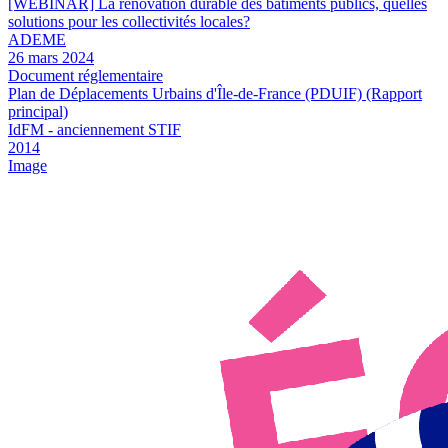
[WEBINAR] La rénovation durable des bâtiments publics, quelles
solutions pour les collectivités locales?
ADEME
26 mars 2024
Document réglementaire
Plan de Déplacements Urbains d'Île-de-France (PDUIF) (Rapport
principal)
IdFM - anciennement STIF
2014
Image