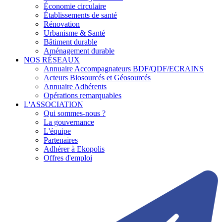
Économie circulaire
Établissements de santé
Rénovation
Urbanisme & Santé
Bâtiment durable
Aménagement durable
NOS RÉSEAUX
Annuaire Accompagnateurs BDF/QDF/ECRAINS
Acteurs Biosourcés et Géosourcés
Annuaire Adhérents
Opérations remarquables
L'ASSOCIATION
Qui sommes-nous ?
La gouvernance
L'équipe
Partenaires
Adhérer à Ekopolis
Offres d'emploi