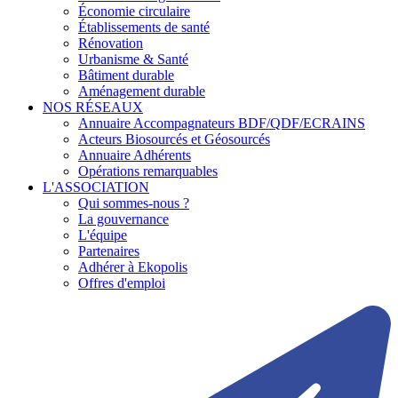
Économie circulaire
Établissements de santé
Rénovation
Urbanisme & Santé
Bâtiment durable
Aménagement durable
NOS RÉSEAUX
Annuaire Accompagnateurs BDF/QDF/ECRAINS
Acteurs Biosourcés et Géosourcés
Annuaire Adhérents
Opérations remarquables
L'ASSOCIATION
Qui sommes-nous ?
La gouvernance
L'équipe
Partenaires
Adhérer à Ekopolis
Offres d'emploi