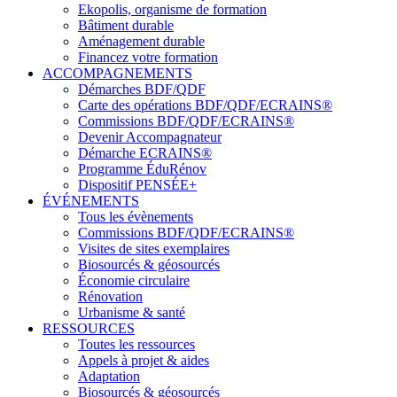
Ekopolis, organisme de formation
Bâtiment durable
Aménagement durable
Financez votre formation
ACCOMPAGNEMENTS
Démarches BDF/QDF
Carte des opérations BDF/QDF/ECRAINS®
Commissions BDF/QDF/ECRAINS®
Devenir Accompagnateur
Démarche ECRAINS®
Programme ÉduRénov
Dispositif PENSÉE+
ÉVÉNEMENTS
Tous les évènements
Commissions BDF/QDF/ECRAINS®
Visites de sites exemplaires
Biosourcés & géosourcés
Économie circulaire
Rénovation
Urbanisme & santé
RESSOURCES
Toutes les ressources
Appels à projet & aides
Adaptation
Biosourcés & géosourcés