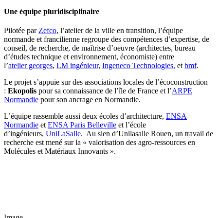
Une équipe pluridisciplinaire
Pilotée par
Zefco
, l’atelier de la ville en transition
, l’équipe
normande et francilienne regroupe des compétences d’expertise, de
conseil, de recherche, de maîtrise d’oeuvre (architectes, bureau
d’études technique et environnement, économiste) entre
l’
atelier georges
,
LM ingénieur
,
Ingeneco Technologies,
et
bmf
.
Le projet s’appuie sur des associations locales de l’écoconstruction
:
Ekopolis
pour sa connaissance de l’île de France et l’
ARPE
Normandie
pour son ancrage en Normandie.
L’équipe rassemble aussi deux écoles d’architecture,
ENSA
Normandie
et
ENSA Paris Belleville
et l’école
d’ingénieurs,
UniLaSalle
. Au sien d’Unilasalle Rouen, un travail de
recherche est mené sur la « valorisation des agro-ressources en
Molécules et Matériaux Innovants ».
Image