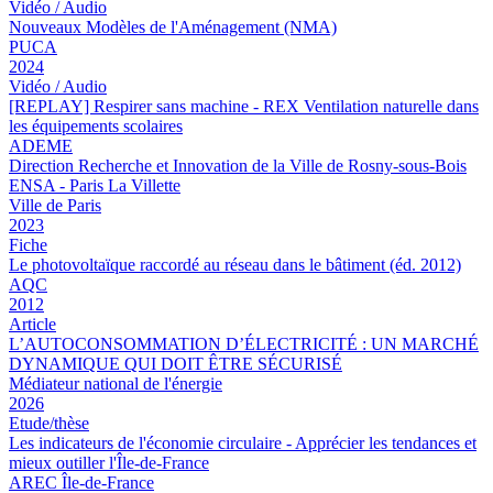
Vidéo / Audio
Nouveaux Modèles de l'Aménagement (NMA)
PUCA
2024
Vidéo / Audio
[REPLAY] Respirer sans machine - REX Ventilation naturelle dans
les équipements scolaires
ADEME
Direction Recherche et Innovation de la Ville de Rosny-sous-Bois
ENSA - Paris La Villette
Ville de Paris
2023
Fiche
Le photovoltaïque raccordé au réseau dans le bâtiment (éd. 2012)
AQC
2012
Article
L’AUTOCONSOMMATION D’ÉLECTRICITÉ : UN MARCHÉ
DYNAMIQUE QUI DOIT ÊTRE SÉCURISÉ
Médiateur national de l'énergie
2026
Etude/thèse
Les indicateurs de l'économie circulaire - Apprécier les tendances et
mieux outiller l'Île-de-France
AREC Île-de-France