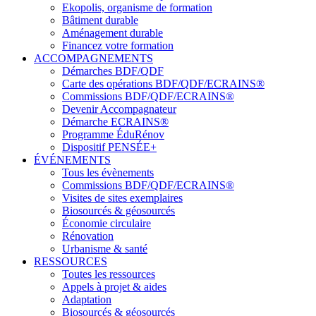
Ekopolis, organisme de formation
Bâtiment durable
Aménagement durable
Financez votre formation
ACCOMPAGNEMENTS
Démarches BDF/QDF
Carte des opérations BDF/QDF/ECRAINS®
Commissions BDF/QDF/ECRAINS®
Devenir Accompagnateur
Démarche ECRAINS®
Programme ÉduRénov
Dispositif PENSÉE+
ÉVÉNEMENTS
Tous les évènements
Commissions BDF/QDF/ECRAINS®
Visites de sites exemplaires
Biosourcés & géosourcés
Économie circulaire
Rénovation
Urbanisme & santé
RESSOURCES
Toutes les ressources
Appels à projet & aides
Adaptation
Biosourcés & géosourcés