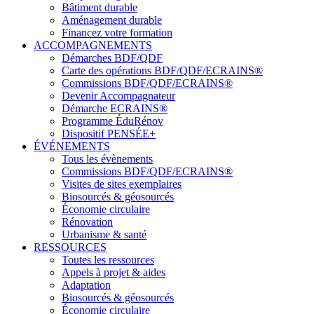
Bâtiment durable
Aménagement durable
Financez votre formation
ACCOMPAGNEMENTS
Démarches BDF/QDF
Carte des opérations BDF/QDF/ECRAINS®
Commissions BDF/QDF/ECRAINS®
Devenir Accompagnateur
Démarche ECRAINS®
Programme ÉduRénov
Dispositif PENSÉE+
ÉVÉNEMENTS
Tous les évènements
Commissions BDF/QDF/ECRAINS®
Visites de sites exemplaires
Biosourcés & géosourcés
Économie circulaire
Rénovation
Urbanisme & santé
RESSOURCES
Toutes les ressources
Appels à projet & aides
Adaptation
Biosourcés & géosourcés
Économie circulaire