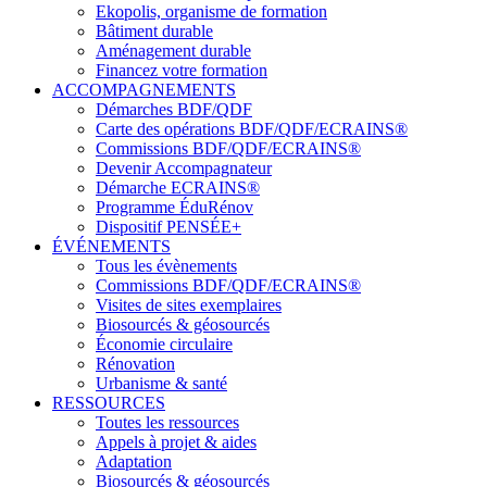
Ekopolis, organisme de formation
Bâtiment durable
Aménagement durable
Financez votre formation
ACCOMPAGNEMENTS
Démarches BDF/QDF
Carte des opérations BDF/QDF/ECRAINS®
Commissions BDF/QDF/ECRAINS®
Devenir Accompagnateur
Démarche ECRAINS®
Programme ÉduRénov
Dispositif PENSÉE+
ÉVÉNEMENTS
Tous les évènements
Commissions BDF/QDF/ECRAINS®
Visites de sites exemplaires
Biosourcés & géosourcés
Économie circulaire
Rénovation
Urbanisme & santé
RESSOURCES
Toutes les ressources
Appels à projet & aides
Adaptation
Biosourcés & géosourcés