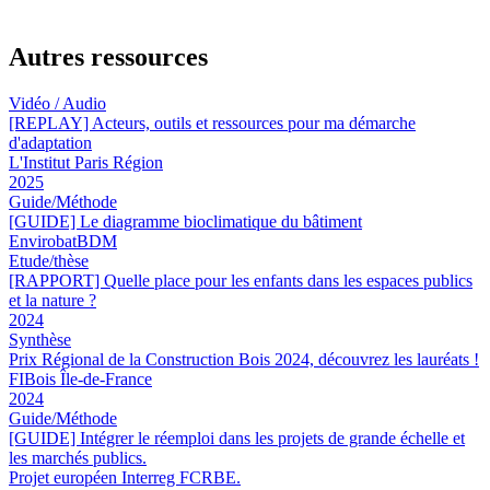
Autres ressources
Vidéo / Audio
[REPLAY] Acteurs, outils et ressources pour ma démarche
d'adaptation
L'Institut Paris Région
2025
Guide/Méthode
[GUIDE] Le diagramme bioclimatique du bâtiment
EnvirobatBDM
Etude/thèse
[RAPPORT] Quelle place pour les enfants dans les espaces publics
et la nature ?
2024
Synthèse
Prix Régional de la Construction Bois 2024, découvrez les lauréats !
FIBois Île-de-France
2024
Guide/Méthode
[GUIDE] Intégrer le réemploi dans les projets de grande échelle et
les marchés publics.
Projet européen Interreg FCRBE.