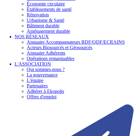
Économie circulaire
Établissements de santé
Rénovation
Urbanisme & Santé
Bâtiment durable
Aménagement durable
NOS RÉSEAUX
Annuaire Accompagnateurs BDF/QDF/ECRAINS
Acteurs Biosourcés et Géosourcés
Annuaire Adhérents
Opérations remarquables
L'ASSOCIATION
Qui sommes-nous ?
La gouvernance
L'équipe
Partenaires
Adhérer à Ekopolis
Offres d'emploi