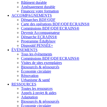
Bâtiment durable
Aménagement durable
Financez votre formation
ACCOMPAGNEMENTS
Démarches BDF/QDF
Carte des opérations BDF/QDF/ECRAINS®
Commissions BDF/QDF/ECRAINS®
Devenir Accompagnateur
Démarche ECRAINS®
Programme ÉduRénov
Dispositif PENSÉE+
ÉVÉNEMENTS
Tous les évènements
Commissions BDF/QDF/ECRAINS®
Visites de sites exemplaires
Biosourcés & géosourcés
Économie circulaire
Rénovation
Urbanisme & santé
RESSOURCES
Toutes les ressources
Appels à projet & aides
Adaptation
Biosourcés & géosourcés
Économie circulaire