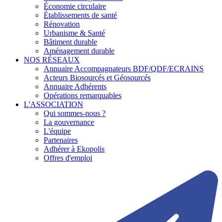
Économie circulaire
Établissements de santé
Rénovation
Urbanisme & Santé
Bâtiment durable
Aménagement durable
NOS RÉSEAUX
Annuaire Accompagnateurs BDF/QDF/ECRAINS
Acteurs Biosourcés et Géosourcés
Annuaire Adhérents
Opérations remarquables
L'ASSOCIATION
Qui sommes-nous ?
La gouvernance
L'équipe
Partenaires
Adhérer à Ekopolis
Offres d'emploi