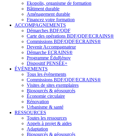
Ekopolis, organisme de formation
Bâtiment durable
Aménagement durable
Financez votre formation
ACCOMPAGNEMENTS
Démarches BDF/QDF
Carte des opérations BDF/QDF/ECRAINS®
Commissions BDF/QDF/ECRAINS®
Devenir Accompagnateur
Démarche ECRAINS®
Programme ÉduRénov
Dispositif PENSÉE+
ÉVÉNEMENTS
Tous les évènements
Commissions BDF/QDF/ECRAINS®
Visites de sites exemplaires
Biosourcés & géosourcés
Économie circulaire
Rénovation
Urbanisme & santé
RESSOURCES
Toutes les ressources
Appels à projet & aides
Adaptation
Biosourcés & géosourcés