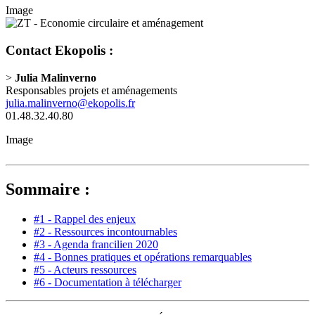
Image
Contact Ekopolis :
>
Julia Malinverno
Responsables projets et aménagements
julia.malinverno@ekopolis.fr
01.48.32.40.80
Image
Sommaire :
#1 - Rappel des enjeux
#2 - Ressources incontournables
#3 - Agenda francilien 2020
#4 - Bonnes pratiques et opérations remarquables
#5 - Acteurs ressources
#6 - Documentation à télécharger