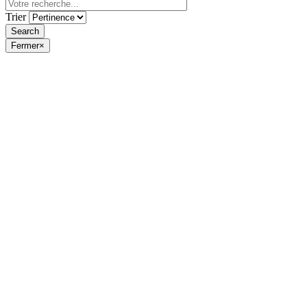
Trier
Fermer
×