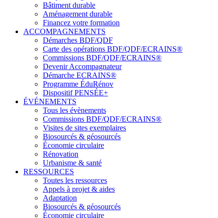
Bâtiment durable
Aménagement durable
Financez votre formation
ACCOMPAGNEMENTS
Démarches BDF/QDF
Carte des opérations BDF/QDF/ECRAINS®
Commissions BDF/QDF/ECRAINS®
Devenir Accompagnateur
Démarche ECRAINS®
Programme ÉduRénov
Dispositif PENSÉE+
ÉVÉNEMENTS
Tous les évènements
Commissions BDF/QDF/ECRAINS®
Visites de sites exemplaires
Biosourcés & géosourcés
Économie circulaire
Rénovation
Urbanisme & santé
RESSOURCES
Toutes les ressources
Appels à projet & aides
Adaptation
Biosourcés & géosourcés
Économie circulaire